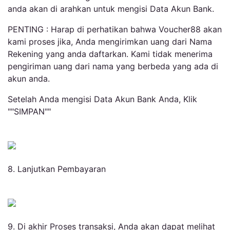
anda akan di arahkan untuk mengisi Data Akun Bank.
PENTING : Harap di perhatikan bahwa Voucher88 akan
kami proses jika, Anda mengirimkan uang dari Nama
Rekening yang anda daftarkan. Kami tidak menerima
pengiriman uang dari nama yang berbeda yang ada di
akun anda.
Setelah Anda mengisi Data Akun Bank Anda, Klik
""SIMPAN""
8. Lanjutkan Pembayaran
9. Di akhir Proses transaksi, Anda akan dapat melihat