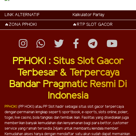
LINK ALTERNATIF
Kalkulator Parlay
🔥ZONA PPHOKI
🔥RTP SLOT GACOR
PPHOKI : Situs Slot Gacor
Terbesar & Terpercaya
Bandar Pragmatic Resmi Di
Indonesia
PPHOKI
(PP HOKI) atau PP Slot hadir sebagai situs slot gacor terpercaya
dengan permainan lengkap seperti sportbook, e-sports, slots online, poker,
togel, live casino, bola tangkas dan tembak ikan. Fasilitas yang disediakan juga
memberikan banyak kemudahan dan kenyamanan bagi para bettor, customer
service yang ramah tersedia 24jam untuk membantu kendala member.
Kemudahan akses hanya dengan mendaftar satu akun sudah dapat memainkan