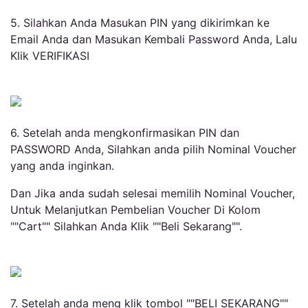
5. Silahkan Anda Masukan PIN yang dikirimkan ke
Email Anda dan Masukan Kembali Password Anda, Lalu
Klik VERIFIKASI
6. Setelah anda mengkonfirmasikan PIN dan
PASSWORD Anda, Silahkan anda pilih Nominal Voucher
yang anda inginkan.
Dan Jika anda sudah selesai memilih Nominal Voucher,
Untuk Melanjutkan Pembelian Voucher Di Kolom
""Cart"" Silahkan Anda Klik ""Beli Sekarang"".
7. Setelah anda meng klik tombol ""BELI SEKARANG""