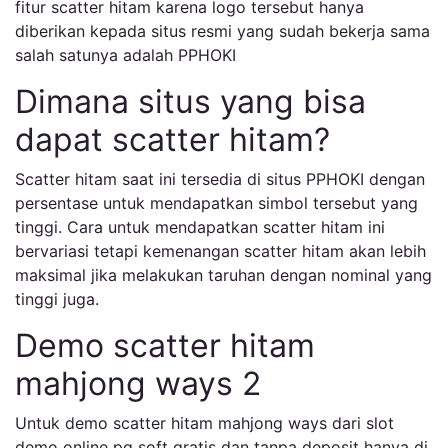
fitur scatter hitam karena logo tersebut hanya
diberikan kepada situs resmi yang sudah bekerja sama
salah satunya adalah PPHOKI
Dimana situs yang bisa
dapat scatter hitam?
Scatter hitam saat ini tersedia di situs PPHOKI dengan
persentase untuk mendapatkan simbol tersebut yang
tinggi. Cara untuk mendapatkan scatter hitam ini
bervariasi tetapi kemenangan scatter hitam akan lebih
maksimal jika melakukan taruhan dengan nominal yang
tinggi juga.
Demo scatter hitam
mahjong ways 2
Untuk demo scatter hitam mahjong ways dari slot
demo online pg soft gratis dan tanpa deposit hanya di