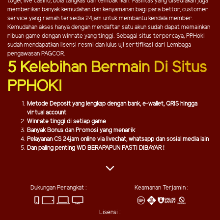
togel, live casino, bola tangkas dan tembak ikan. Fasilitas yang disediakan juga
memberikan banyak kemudahan dan kenyamanan bagi para bettor, customer
service yang ramah tersedia 24jam untuk membantu kendala member.
Kemudahan akses hanya dengan mendaftar satu akun sudah dapat memainkan
ribuan game dengan winrate yang tinggi. Sebagai situs terpercaya, PPHoki
sudah mendapatkan lisensi resmi dan lulus uji sertifikasi dari Lembaga
pengawasan PAGCOR.
5 Kelebihan Bermain Di Situs
PPHOKI
Metode Deposit yang lengkap dengan bank, e-wallet, QRIS hingga
virtual account
Winrate tinggi di setiap game
Banyak Bonus dan Promosi yang menarik
Pelayanan CS 24jam online via livechat, whatsapp dan sosial media lain
Dan paling penting WD BERAPAPUN PASTI DIBAYAR !
Dukungan Perangkat :
Keamanan Terjamin :
Lisensi :